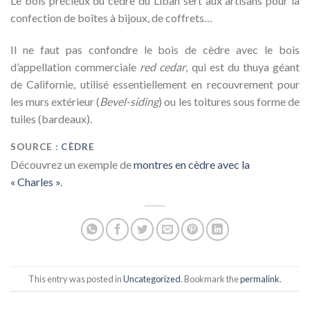
Le bois précieux du cèdre du Liban sert aux artisans pour la
confection de boîtes à bijoux, de coffrets…
Il ne faut pas confondre le bois de cèdre avec le bois
d’appellation commerciale
red cedar
, qui est du thuya géant
de Californie, utilisé essentiellement en recouvrement pour
les murs extérieur (
Bevel-siding
) ou les toitures sous forme de
tuiles (bardeaux).
SOURCE :
CÈDRE
Découvrez un exemple de
montres en cèdre avec la
« Charles »
.
This entry was posted in
Uncategorized
. Bookmark the
permalink
.