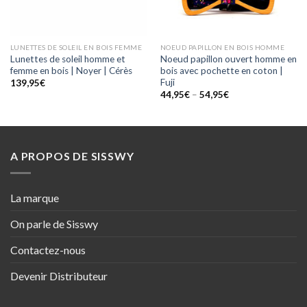
LUNETTES DE SOLEIL EN BOIS FEMME
NOEUD PAPILLON EN BOIS HOMME
Lunettes de soleil homme et
Noeud papillon ouvert homme en
femme en bois | Noyer | Cérès
bois avec pochette en coton |
Fuji
139,95
€
44,95
€
–
54,95
€
A PROPOS DE SISSWY
La marque
On parle de Sisswy
Contactez-nous
Devenir Distributeur