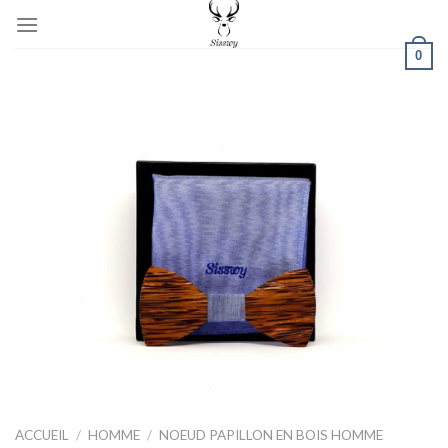
Skip
to
0
content
ACCUEIL
/
HOMME
/
NOEUD PAPILLON EN BOIS HOMME