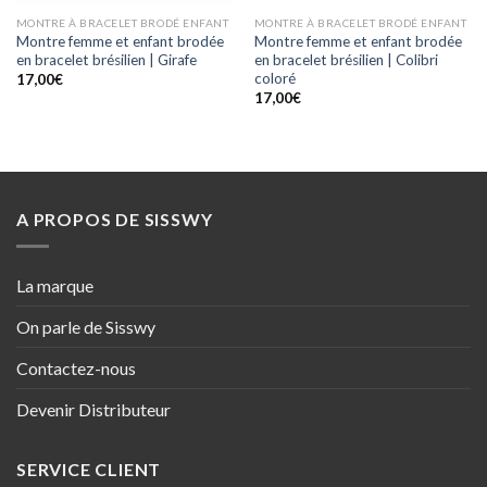
MONTRE À BRACELET BRODÉ ENFANT
MONTRE À BRACELET BRODÉ ENFANT
Montre femme et enfant brodée
Montre femme et enfant brodée
en bracelet brésilien | Girafe
en bracelet brésilien | Colibri
coloré
17,00
€
17,00
€
A PROPOS DE SISSWY
La marque
On parle de Sisswy
Contactez-nous
Devenir Distributeur
SERVICE CLIENT