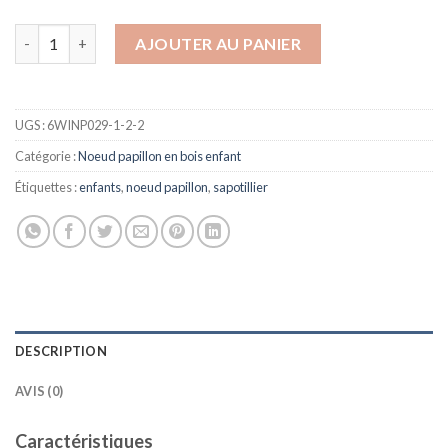
quantité de Noeud papillon enfant en bois de sapotillier | Ching
AJOUTER AU PANIER
UGS :
6WINP029-1-2-2
Catégorie :
Noeud papillon en bois enfant
Étiquettes :
enfants
,
noeud papillon
,
sapotillier
DESCRIPTION
AVIS (0)
Caractéristiques