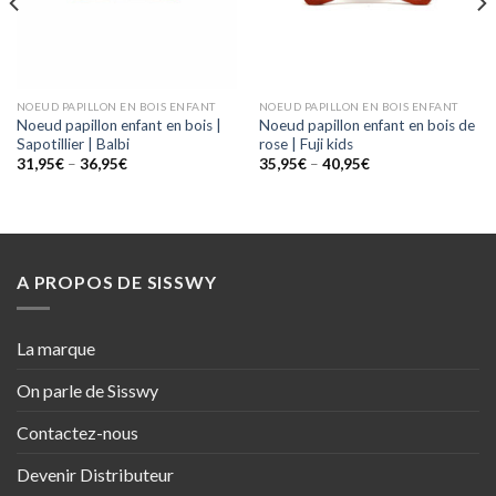
NOEUD PAPILLON EN BOIS ENFANT
NOEUD PAPILLON EN BOIS ENFANT
Noeud papillon enfant en bois |
Noeud papillon enfant en bois de
Sapotillier | Balbi
rose | Fuji kids
31,95
€
–
36,95
€
35,95
€
–
40,95
€
A PROPOS DE SISSWY
La marque
On parle de Sisswy
Contactez-nous
Devenir Distributeur