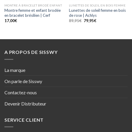
MONTRE À BRACELET BRODÉ ENFANT
LUNETTES DE SOLEIL EN BOIS FEMME
Montre femme et enfant brodée
Lunettes de soleil femme en bois
en bracelet brésilien | Cerf
de rose | Achlys
Le
Le
17,00
€
89,95
€
79,95
€
prix
prix
initial
actuel
était :
est :
89,95€.
79,95€.
A PROPOS DE SISSWY
La marque
On parle de Sisswy
Contactez-nous
Devenir Distributeur
SERVICE CLIENT