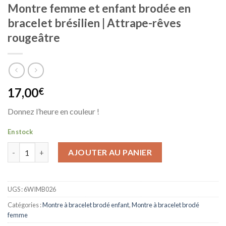
Montre femme et enfant brodée en
bracelet brésilien | Attrape-rêves
rougeâtre
17,00
€
Donnez l’heure en couleur !
En stock
quantité de Montre femme et enfant brodée en bracelet brésili
AJOUTER AU PANIER
UGS :
6WIMB026
Catégories :
Montre à bracelet brodé enfant
,
Montre à bracelet brodé
femme