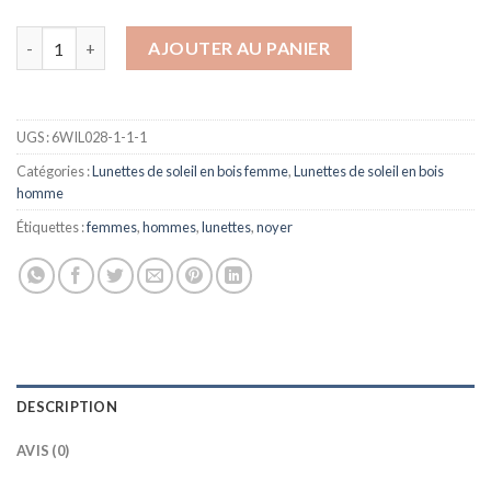
quantité de Lunettes de soleil homme et femme en bois | Noyer 
AJOUTER AU PANIER
UGS :
6WIL028-1-1-1
Catégories :
Lunettes de soleil en bois femme
,
Lunettes de soleil en bois
homme
Étiquettes :
femmes
,
hommes
,
lunettes
,
noyer
DESCRIPTION
AVIS (0)