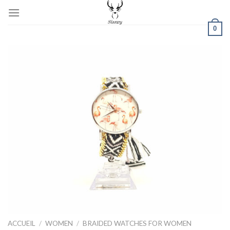
Skip
to
0
content
ACCUEIL
/
WOMEN
/
BRAIDED WATCHES FOR WOMEN